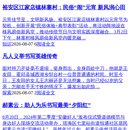
裕安区江家店镇林寨村：民俗“闹”元宵 新风润心田
元宵佳节至，文明新风扬。裕安区江家店镇林寨村以元宵节为
契机，创新开展“民俗体验+典型表彰”活动，将活动阵地设在
移风易俗新风堂，推动传统节日与文明实践深度融合。3月2日
下午，林寨村移风易俗新风堂内暖意融 ...
知识
2026-08-07
6
阅读全文
凡人义举书写英雄传奇
面对持刀歹徒毫不退缩，挺身而出，全身四处中刀，他就是王
友田，霍邱县城西湖乡邹台村一位普普通通的村民。时至今
日，王友田的女儿王志丽还是无法想象，当时已经62岁的父
亲，怎能在手无寸铁的情况下，爆发出如此惊 ...
探索
2026-08-07
2
阅读全文
郝素云：助人为乐书写最美“夕阳红”
8月20日，2024年第二季度“安徽好人”发布仪式暨道德模范与
身边好人现场交流活动举办，瑶海区七里站街道恒通社区居民
郝素云当选“安徽好人”。虽然年过八旬，郝素云依然活跃在志