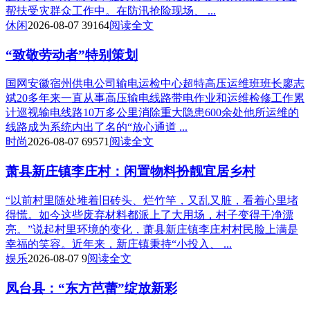
帮扶受灾群众工作中。在防汛抢险现场、 ...
休闲
2026-08-07
39164
阅读全文
“致敬劳动者”特别策划
国网安徽宿州供电公司输电运检中心超特高压运维班班长廖志
斌20多年来一直从事高压输电线路带电作业和运维检修工作累
计巡视输电线路10万多公里消除重大隐患600余处他所运维的
线路成为系统内出了名的“放心通道 ...
时尚
2026-08-07
69571
阅读全文
萧县新庄镇李庄村：闲置物料扮靓宜居乡村
“以前村里随处堆着旧砖头、烂竹竿，又乱又脏，看着心里堵
得慌。如今这些废弃材料都派上了大用场，村子变得干净漂
亮。”说起村里环境的变化，萧县新庄镇李庄村村民脸上满是
幸福的笑容。近年来，新庄镇秉持“小投入、 ...
娱乐
2026-08-07
9
阅读全文
凤台县：“东方芭蕾”绽放新彩