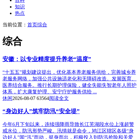
百科
知识
热点
当前位置：
首页
综合
综合
安徽：以专业精度提升养老“温度”
“十五五”规划建议提出，优化基本养老服务供给，完善城乡养
老服务网络，加强公共设施适老化和无障碍改造。发展医育、
医养结合服务。推行长期护理保险，健全失能失智老年人照护
体系，扩大康复护理、安宁疗护服务供给 ...
休闲
2026-08-07
63564
阅读全文
“身边好人”筑牢防汛“安全堤”
今年6月下旬以来，连续强降雨导致长江芜湖段水位上涨超警
戒水位，防汛形势严峻。汛情就是命令，鸠江区辖区各级“身
边好人”闻“汛”而动，挺身而出，积极投入到防汛抢险和关爱