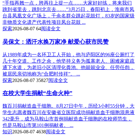
“手指再翘一点，胯再往上提一点……大家好好练，将来我们
跳到省里去，跳到北京去……”3月25日，春阳初上，淮南市凤
台县凤凰文化广场上，千余名群众跳起花鼓灯，83岁的国家级
非物质文化遗产代表性项目凤台花鼓 ...
探索
2026-08-07
64
阅读全文
吴保文：洒汗水换万家净 献爱心获市民赞
从1989年成为一名环卫工人开始，他与庐阳区的96座公厕打了
几十年交道。工作之余，他坚持义务为孤寡老人、困难家庭疏
通下水道，为老旧小区清理化粪池。他兢兢业业、任劳任怨，
被居民亲切地称为“合肥时传祥”。 ...
探索
2026-08-07
35827
阅读全文
在校大学生捐献“生命火种”
魏百川捐献造血干细胞。8月27日中午，历经3小时55分钟，大
学生志愿者魏百川在安徽省立医院成功捐献造血干细胞混悬液
342毫升，成为马鞍山市首例捐献造血干细胞的在校师范生，
也是马鞍山市第101例捐献者。 ...
知识
2026-08-07
4638
阅读全文