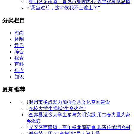
8
相山区东街道：春风市集暖民心 邻里欢聚享温情
9
“我当过兵，这时候我不上谁上？”
分类栏目
时尚
休闲
娱乐
综合
探索
百科
焦点
知识
最新推荐
1
滁州市多点发力加强公共文化空间建设
2
在校大学生捐献“生命火种”
3
金寨县返乡大学生参与文明实践 用青春力量为家
乡添彩
4
义安区西联镇：百年板龙闹新春 非遗传承润乡村
5
谢光荣：用“生命摆渡”显人间大爱