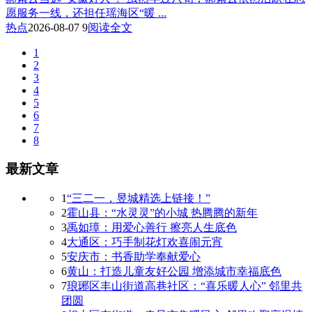
愿服务一线，还担任瑶海区“暖 ...
热点
2026-08-07
9
阅读全文
1
2
3
4
5
6
7
8
最新文章
1
“三二一，昱城精选上链接！”
2
霍山县：“水灵灵”的小城 热腾腾的新年
3
禹如璋：用爱心善行 擦亮人生底色
4
大通区：巧手制花灯欢喜闹元宵
5
安庆市：书香助学奉献爱心
6
黄山：打造儿童友好公园 增添城市幸福底色
7
琅琊区丰山街道高巷社区：“喜乐暖人心” 邻里共
团圆